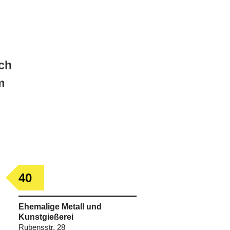
facebook
twitter
instagram
ch
m
40
Ehemalige Metall und
Kunstgießerei
Rubensstr. 28