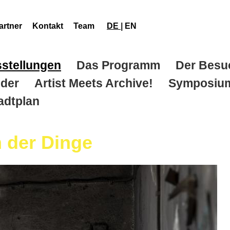
artner
Kontakt
Team
DE
|
EN
sstellungen
Das Programm
Der Besu
der
Artist Meets Archive!
Symposiu
adtplan
 der Dinge