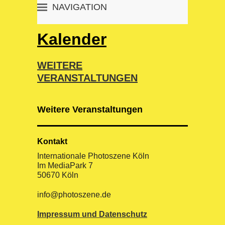
NAVIGATION
«
PHOTOSZENE HOME
Kalender
DAS FESTIVAL
DIE AUSSTELLUNGEN
WEITERE
DAS PROGRAMM
VERANSTALTUNGEN
DER BESUCH
KÜNSTLERINDEX
Weitere Veranstaltungen
KALENDER
ARTIST MEETS ARCHIVE!
Kontakt
SYMPOSIUM
Internationale Photoszene Köln
Im MediaPark 7
#SHOTSOMEMUSIC
50670 Köln
STADTPLAN
info@photoszene.de
switch to english
Impressum und Datenschutz