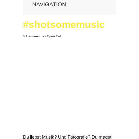
NAVIGATION
«
PHOTOSZENE HOME
#shotsomemusic
DAS FESTIVAL
© Gewinner des Open Call
DIE AUSSTELLUNGEN
DAS PROGRAMM
DER BESUCH
KÜNSTLERINDEX
KALENDER
ARTIST MEETS ARCHIVE!
SYMPOSIUM
#SHOTSOMEMUSIC
STADTPLAN
switch to english
Du liebst Musik? Und Fotografie? Du magst